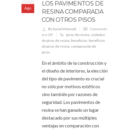
LOS PAVIMENTOS DE
Ago
RESINA COMPARADA
CON OTROS PISOS
By Social Infomeik
Comments
are Off
pisos de resina
,
cuidados
de pisos de resina
,
beneficios
,
beneficios
de pisos de resina
,
comparación de
pisos
En el ámbito de la construcción y
el diseño de interiores, la elección
del tipo de pavimento es crucial
no sólo por motivos estéticos
sino también por razones de
seguridad. Los pavimentos de
resina se han ganado un lugar
destacado por sus múltiples
ventajas en comparación con