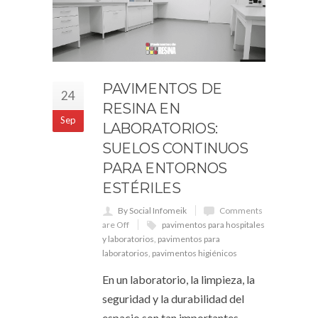
PAVIMENTOS DE
24
RESINA EN
Sep
LABORATORIOS:
SUELOS CONTINUOS
PARA ENTORNOS
ESTÉRILES
By Social Infomeik
Comments
are Off
pavimentos para hospitales
y laboratorios
,
pavimentos para
laboratorios
,
pavimentos higiénicos
En un laboratorio, la limpieza, la
seguridad y la durabilidad del
espacio son tan importantes