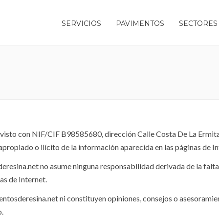
SERVICIOS
PAVIMENTOS
SECTORES
on NIF/CIF B98585680, dirección Calle Costa De La Ermita, 2
apropiado o ilícito de la información aparecida en las páginas d
eresina.net no asume ninguna responsabilidad derivada de la falta d
as de Internet.
ntosderesina.net ni constituyen opiniones, consejos o asesoramien
o.