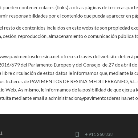
 pueden contener enlaces (links) a otras páginas de terceras pa
mir responsabilidades por el contenido que pueda aparecer en pág
y el resto de contenidos incluidos en este website son propiedad e
́n, cesión, reproducción, almacenamiento o comunicación pública 
www.pavimentosderesina.net ofrece a través del website deberá pr
16/679 del Parlamento Europeo y del Consejo, de 27 de abril de 201
a libre circulación de estos datos le informamos que, mediante la 
en los ficheros de PAVIMENTOS DE RESINA MEDITERRANEO, S.L. con 
itio Web. Asimismo, le informamos de la posibilidad de que ejerza lo
ratuita mediante email a administracion@pavimentosderesina.net o e
AL
+ 911 260 838